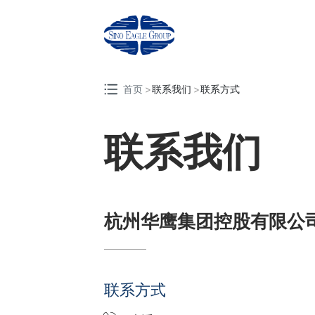
首页
联系我们
联系方式
联系我们
杭州华鹰集团控股有限公
联系方式