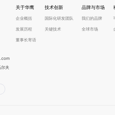
关于华鹰
技术创新
品牌与市场
企业概括
国际化研发团队
我们的品牌
发展历程
关键技术
全球市场
董事长寄语
p.com
高尔夫